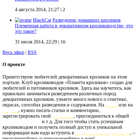
4 августа 2014, 21:27
| 2
BlackCat
Разведение домашних кроликов
Племенная работа в декоративном кролиководстве, что
это такое?
31 июля 2014, 22:29
| 16
Весь эфир
|
RSS
О проекте
Приветствуем любителей декоративных кроликов на этом
портале. Клуб кролиководов «Планета кроликов» создан для
любителей и питомников кроликов. Здесь вы научитесь, как
правильно заниматься разведением различных пород
декоративных кроликов, узнаете много нового о генетике,
окрасах, способах разведения и содержания. На
блоге
или на
форуме
, нужно писать статьи и комментарии,
зарегистрировать свой
питомник
, присоединиться к общей
базе
родословных
и т д. Для того чтобы стать успешным
кролиководом и получить полный доступ к уникальной
информации вам надо вступить в
клуб «Планета кроликов»
, –
регистрируйтесь и присоединяйтесь к нам!