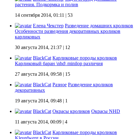
растения. Подкормка и полив
14 сентября 2014, 01:11
| 53
Елена Чекстер
Разведение домашних кроликов
Особенности разведения декоративных кроликов
карликовых
30 августа 2014, 21:37
| 12
BlackCat
Карликовые породы кроликов
Карликовый баран \nhd\ minilop различия
27 августа 2014, 09:58
| 15
BlackCat
Разное
Разведение кроликов
декоративных
19 августа 2014, 09:48
| 1
BlackCat
Окрасы кроликов
Окрасы NHD
11 августа 2014, 00:09
| 4
BlackCat
Карликовые породы кроликов
Kleurdwerg в России