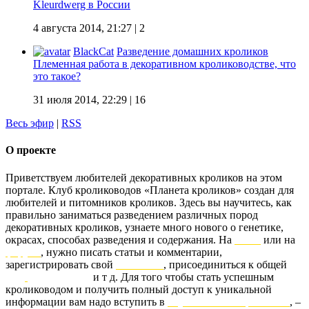
Kleurdwerg в России
4 августа 2014, 21:27
| 2
BlackCat
Разведение домашних кроликов
Племенная работа в декоративном кролиководстве, что
это такое?
31 июля 2014, 22:29
| 16
Весь эфир
|
RSS
О проекте
Приветствуем любителей декоративных кроликов на этом
портале. Клуб кролиководов «Планета кроликов» создан для
любителей и питомников кроликов. Здесь вы научитесь, как
правильно заниматься разведением различных пород
декоративных кроликов, узнаете много нового о генетике,
окрасах, способах разведения и содержания. На
блоге
или на
форуме
, нужно писать статьи и комментарии,
зарегистрировать свой
питомник
, присоединиться к общей
базе
родословных
и т д. Для того чтобы стать успешным
кролиководом и получить полный доступ к уникальной
информации вам надо вступить в
клуб «Планета кроликов»
, –