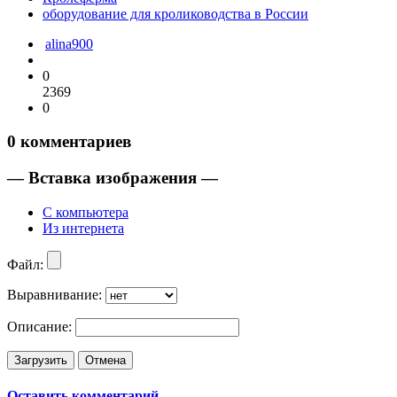
оборудование для кролиководства в России
alina900
0
2369
0
0
комментариев
— Вставка изображения —
С компьютера
Из интернета
Файл:
Выравнивание:
Описание:
Загрузить
Отмена
Оставить комментарий