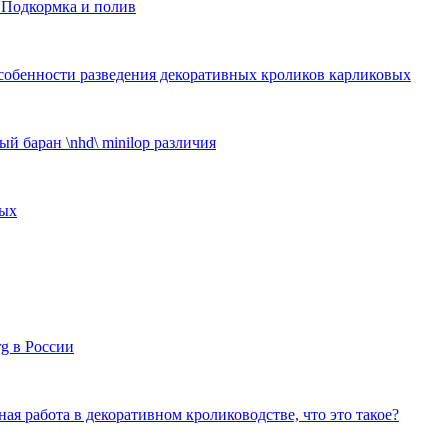
 Подкормка и полив
собенности разведения декоративных кроликов карликовых
й баран \nhd\ minilop различия
ных
g в России
ая работа в декоративном кролиководстве, что это такое?