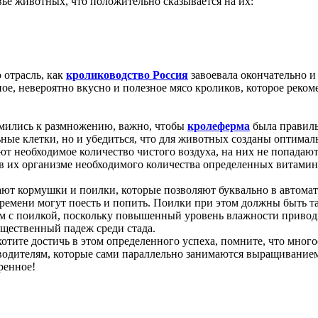
вье животных, что положительно сказывается на их:
 отрасль, как
кролиководство Россия
завоевала окончательно и
е, невероятно вкусно и полезное мясо кроликов, которое рекоме
емились к размножению, важно, чтобы
кролеферма
была правиль
ные клетки, но и убедиться, что для животных созданы оптимал
ют необходимое количество чистого воздуха, на них не попадаю
е в их организме необходимого количества определенных витами
ают кормушки и поилки, которые позволяют буквально в автома
ремени могут поесть и попить. Поилки при этом должны быть т
ядом с поилкой, поскольку повышенный уровень влажности приво
ущественный падеж среди стада.
хотите достичь в этом определенного успеха, помните, что много
зводителям, которые сами параллельно занимаются выращиванием
ренное!