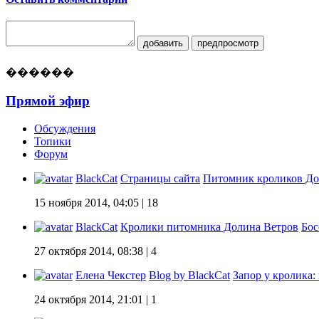
добавить
предпросмотр
������
Прямой эфир
Обсуждения
Топики
Форум
BlackCat
Страницы сайта
Питомник кроликов До
15 ноября 2014, 04:05
| 18
BlackCat
Кролики питомника Долина Ветров
Бос
27 октября 2014, 08:38
| 4
Елена Чекстер
Blog by BlackCat
Запор у кролика:
24 октября 2014, 21:01
| 1