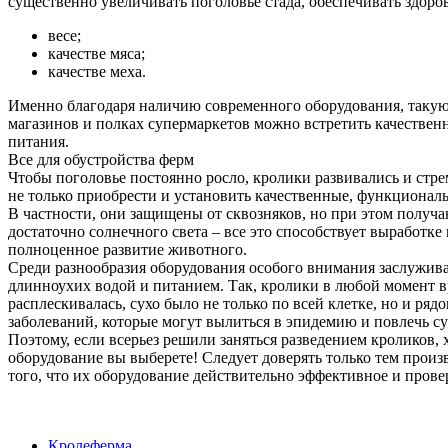
существенно увеличивать поголовье стада, обеспечивать здоро
весе;
качестве мяса;
качестве меха.
Именно благодаря наличию современного оборудования, такую
магазинов и полках супермаркетов можно встретить качественно
питания.
Все для обустройства ферм
Чтобы поголовье постоянно росло, кролики развивались и стр
не только приобрести и установить качественные, функциональ
В частности, они защищены от сквозняков, но при этом получа
достаточно солнечного света – все это способствует выработк
полноценное развитие животного.
Среди разнообразия оборудования особого внимания заслужив
длинноухих водой и питанием. Так, кролики в любой момент в
расплескивалась, сухо было не только по всей клетке, но и р
заболеваний, которые могут вылиться в эпидемию и повлечь с
Поэтому, если всерьез решили заняться разведением кроликов, 
оборудование вы выберете! Следует доверять только тем прои
того, что их оборудование действительно эффективное и прове
Кролеферма