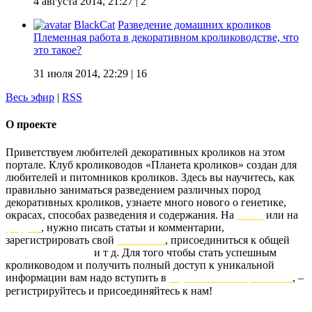
4 августа 2014, 21:27
| 2
BlackCat
Разведение домашних кроликов
Племенная работа в декоративном кролиководстве, что
это такое?
31 июля 2014, 22:29
| 16
Весь эфир
|
RSS
О проекте
Приветствуем любителей декоративных кроликов на этом
портале. Клуб кролиководов «Планета кроликов» создан для
любителей и питомников кроликов. Здесь вы научитесь, как
правильно заниматься разведением различных пород
декоративных кроликов, узнаете много нового о генетике,
окрасах, способах разведения и содержания. На
блоге
или на
форуме
, нужно писать статьи и комментарии,
зарегистрировать свой
питомник
, присоединиться к общей
базе
родословных
и т д. Для того чтобы стать успешным
кролиководом и получить полный доступ к уникальной
информации вам надо вступить в
клуб «Планета кроликов»
, –
регистрируйтесь и присоединяйтесь к нам!