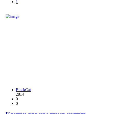
1
BlackCat
2814
0
0