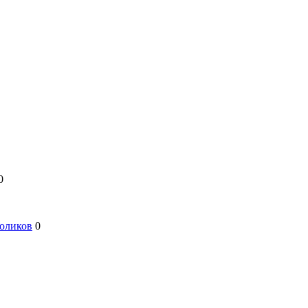
0
оликов
0