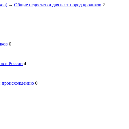
ков)
→
Общие недостатки для всех пород кроликов
2
иков
0
ов в России
4
 и происхождению
0