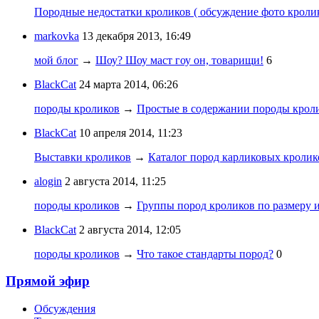
Породные недостатки кроликов ( обсуждение фото кроли
markovka
13 декабря 2013, 16:49
мой блог
→
Шоу? Шоу маст гоу он, товарищи!
6
BlackCat
24 марта 2014, 06:26
породы кроликов
→
Простые в содержании породы крол
BlackCat
10 апреля 2014, 11:23
Выставки кроликов
→
Каталог пород карликовых кролик
alogin
2 августа 2014, 11:25
породы кроликов
→
Группы пород кроликов по размеру
BlackCat
2 августа 2014, 12:05
породы кроликов
→
Что такое стандарты пород?
0
Прямой эфир
Обсуждения