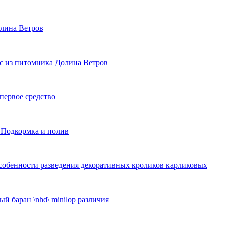
лина Ветров
с из питомника Долина Ветров
 первое средство
 Подкормка и полив
собенности разведения декоративных кроликов карликовых
й баран \nhd\ minilop различия