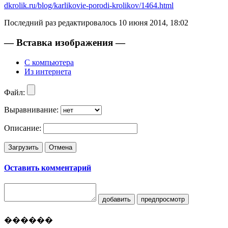
dkrolik.ru/blog/karlikovie-porodi-krolikov/1464.html
Последний раз редактировалось
10 июня 2014, 18:02
— Вставка изображения —
С компьютера
Из интернета
Файл:
Выравнивание:
Описание:
Загрузить
Отмена
Оставить комментарий
добавить
предпросмотр
������