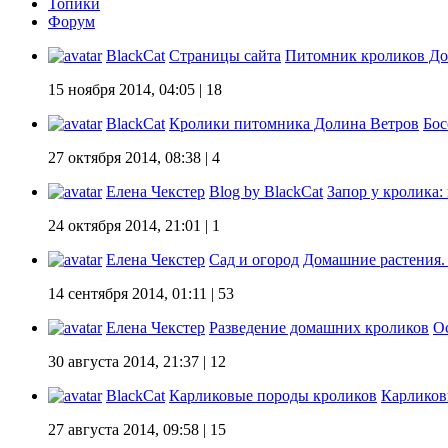
Топики
Форум
BlackCat
Страницы сайта
Питомник кроликов До
15 ноября 2014, 04:05
| 18
BlackCat
Кролики питомника Долина Ветров
Бос
27 октября 2014, 08:38
| 4
Елена Чекстер
Blog by BlackCat
Запор у кролика:
24 октября 2014, 21:01
| 1
Елена Чекстер
Сад и огород
Домашние растения.
14 сентября 2014, 01:11
| 53
Елена Чекстер
Разведение домашних кроликов
О
30 августа 2014, 21:37
| 12
BlackCat
Карликовые породы кроликов
Карликовы
27 августа 2014, 09:58
| 15