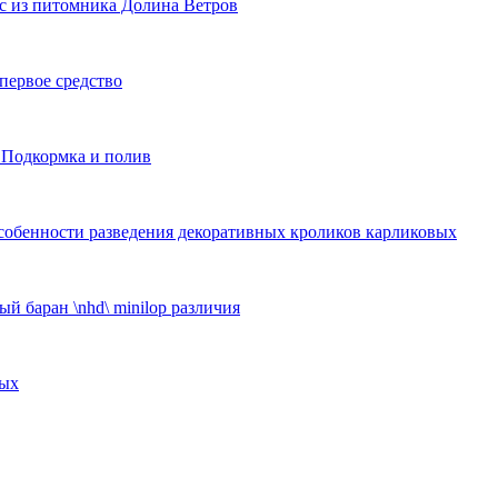
с из питомника Долина Ветров
 первое средство
 Подкормка и полив
собенности разведения декоративных кроликов карликовых
й баран \nhd\ minilop различия
ных