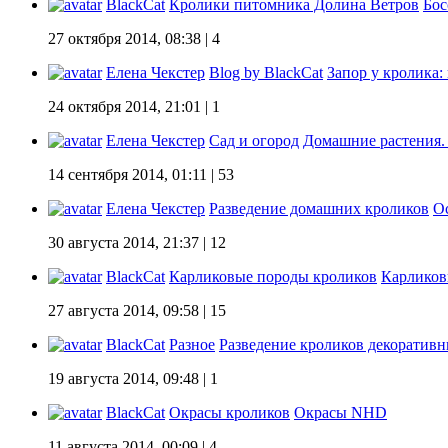
BlackCat
Кролики питомника Долина Ветров
Бос
27 октября 2014, 08:38
| 4
Елена Чекстер
Blog by BlackCat
Запор у кролика:
24 октября 2014, 21:01
| 1
Елена Чекстер
Сад и огород
Домашние растения.
14 сентября 2014, 01:11
| 53
Елена Чекстер
Разведение домашних кроликов
О
30 августа 2014, 21:37
| 12
BlackCat
Карликовые породы кроликов
Карликовы
27 августа 2014, 09:58
| 15
BlackCat
Разное
Разведение кроликов декоратив
19 августа 2014, 09:48
| 1
BlackCat
Окрасы кроликов
Окрасы NHD
11 августа 2014, 00:09
| 4