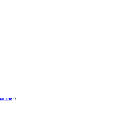
оликов
0