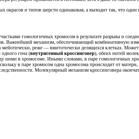
х окрасов и типов шерсти одинаковая, а выходит так, что одни 
частками гомологичных хромосом в результа­те разрыва и соеди
нов. Важнейший механизм, обеспечивающий комбинативную изме
 в мейотически, реже — вмитотически делящихся клетках. Може
 одного гена (
внутригенный кроссинговер
), обеих нитей моле
жду ними в хромосоме. Иными слова­ми, в паре гомологичных х
ольку в паре хромосом одна хромосома происхо­дит от матери, 
едствен­ности. Молекулярный механизм кроссинговера оконча­т