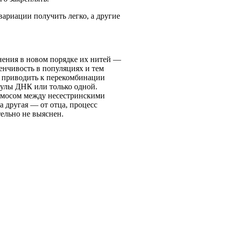
вариации получить легко, а другие
нения в новом порядке их нитей —
нчивость в популяциях и тем
т приводить к перекомбинации
кулы ДНК или только одной.
ромосом между несестринскими
а другая — от отца, процесс
ельно не выяснен.