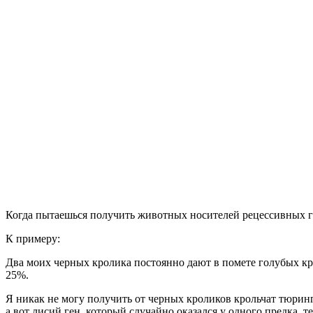
Когда пытаешься получить животных носителей рецессивных ген
К примеру:
Два моих черных кролика постоянно дают в помете голубых кро
25%.
Я никак не могу получить от черных кроликов крольчат тюринге
а вот лисий ген, который случайно оказался у одного предка, те