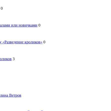
0
налами или новичками
0
у «Разведение кроликов»
0
роликов
3
лина Ветров