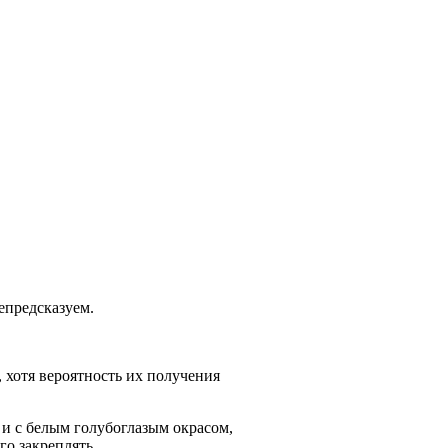
епредсказуем.
, хотя вероятность их получения
 и с белым голубоглазым окрасом,
го закреплять.