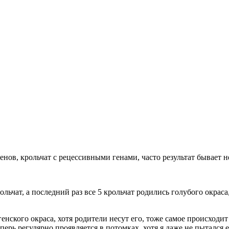
ов, крольчат с рецессивными генами, часто результат бывает н
льчат, а последний раз все 5 крольчат
родились голубого окраса
нского окраса, хотя родители несут его, тоже самое происходит
перь регулярно проявляется в потомках, хотя я даже не пытался е