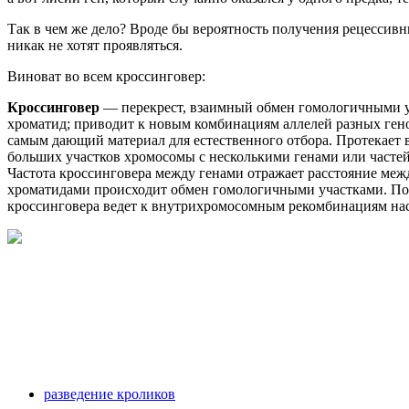
Так в чем же дело? Вроде бы вероятность получения рецессивны
никак не хотят проявляться.
Виноват во всем кроссинговер:
Кроссинговер
— перекрест, взаимный обмен гомо­логичными у
хроматид; приводит к новым комбинациям аллелей разных ге
самым дающий материал для естественного отбора. Протекает
больших участков хромосо­мы с несколькими генами или частей
Частота кроссинговера между генами отра­жает расстояние ме
хроматидами происходит обмен гомологичными участка­ми. Поск
кроссинговера ведет к внутрихромосомным рекомбинациям насл
разведение кроликов